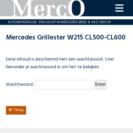
home
AUTOMATERIALEN, SPECIALIST IN MERCEDES-BENZ & VAG GROUP
onderdelen
Mercedes Grillester W215 CL500-CL600
aanbiedingen
revisie
Deze inhoud is beschermd met een wachtwoord. Voer
MercO
hieronder je wachtwoord in om het te bekijken.
service
contact
Wachtwoord:
Terug