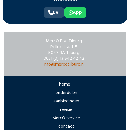
Bel
App
MercO B.V. Tilburg
Polluxstraat 5
5047 RA Tilburg
0031 (0) 13 542 42 42
info@mercotilburg.nl
home
onderdelen
aanbiedingen
revisie
MercO service
contact