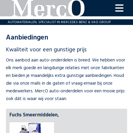
home
AUTOMATERIALEN, SPECIALIST IN MERCEDES-BENZ & VAG GROUP
onderdelen
Aanbiedingen
aanbiedingen
Kwaliteit voor een gunstige prijs
revisie
Ons aanbod aan auto-onderdelen is breed. We hebben voor
MercO
elk merk goede en langdurige relaties met onze fabrikanten
service
en bieden je maandelijks extra gunstige aanbiedingen. Houd
contact
die via onze mails in de gaten of vraag ernaar bij onze
medewerkers. MercO auto-onderdelen voor een mooie prijs:
ook dát is waar wij voor staan.
Fuchs Smeermiddelen,