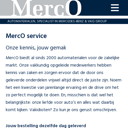
home
AUTOMATERIALEN, SPECIALIST IN MERCEDES-BENZ & VAG GROUP
onderdelen
MercO service
aanbiedingen
Onze kennis, jouw gemak
revisie
MercO biedt al sinds 2000 automaterialen voor de zakelijke
MercO
markt. Onze vakkundig opgeleide medewerkers hebben
service
kennis van zaken en zorgen ervoor dat de door ons
contact
geleverde onderdelen vrijwel altijd direct de juiste zijn. Noem
het een kwestie van jarenlange ervaring en de drive om het
zo perfect mogelijk te doen. En, misschien is dat wel het
belangrijkste: onze liefde voor auto’s en alles wat daarbij
komt kijken. Vakidioten? Zo kun je ons gerust omschrijven.
Jouw bestelling dezelfde dag geleverd