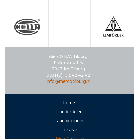
MercO B.V. Tilburg
Polluxstraat 5
5047 RA Tilburg
0031 (0) 13 542 42 42
info@mercotilburg.nl
home
onderdelen
aanbiedingen
revisie