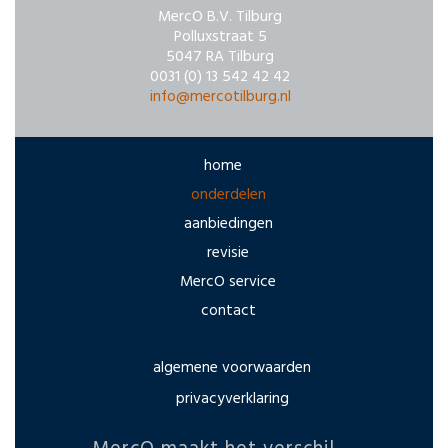
MercO B.V. Tilburg
Polluxstraat 5
5047 RA Tilburg
0031 (0) 13 542 42 42
info@mercotilburg.nl
home
onderdelen
aanbiedingen
revisie
MercO service
contact
algemene voorwaarden
privacyverklaring